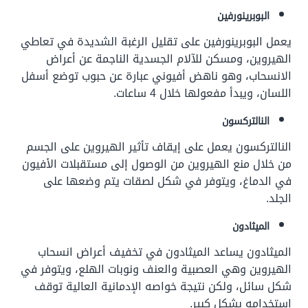
البوبرينورفين
يعمل البوبرينورفين على تقليل الرغبة الشديدة في تعاطي
الهيروين، ومسكن للآلام الجسدية الناجمة عن أعراض
الانسحاب، وهو ناهض أفيوني عبارة عن حبوب توضع أسفل
اللسان، ويبدأ مفعولها خلال 4 ساعات.
النالتركسون
النالتركسون يعمل على إيقاف تأثير الهيروين على الجسم
من خلال منع الهيروين من الوصول إلى مستقبلات الأفيون
في الدماغ، ويتوفر في شكل لصقات يتم وضعها على
الجلد.
الميثادون
الميثادون يساعد الميثادون في تخفيف أعراض انسحاب
الهيروين وهي العصبية والعنف ونوبات الهلع، ويتوفر في
شكل سائل، ولكن نتيجة خواصه الإدمانية العالية توقف
استخدامه بشكل كبير.