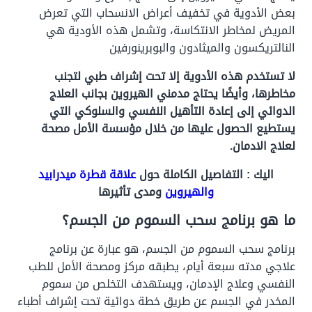
بعض الأدوية في تخفيف أعراض الانسحاب التي تعرض
المريض لمخاطر الانتكاسة، وتشمل هذه الأودية هي
النالتريكسون والميثادون و
البوبرينورفين
لا تستخدم هذه الأدوية إلا تحت إشراف طبي لتجنب
مخاطرها، وأيضًا يحتاج مدمني الهيروين بجانب العلاج
الدوائي إلى إعادة التأهيل النفسي والسلوكي التي
يستطيع الحصول عليها من خلال مؤسسة الأمل مصحة
لعلاج الادمان.
اليك : التفاصيل الكاملة حول
علاقة قطرة ميدرابيد
والهيروين
ومدى تأثيرها
ما هو برنامج سحب السموم من الجسم؟
برنامج سحب السموم من الجسم، هو عبارة عن برنامج
علاجي مدته سبعة أيام، يطبقه مركز ومصحة الأمل للطب
النفسي وعلاج الإدمان،
ويستهدف التخلص من سموم
المخدر في الجسم عن طريق خطة دوائية تحت إشراف أطباء