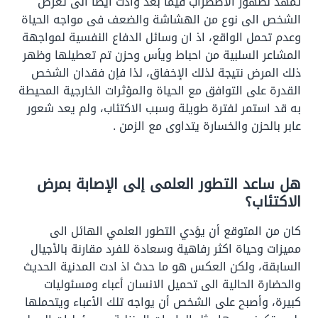
تمهد لظهور الاضطراب فيما بعد وادت ايضا الى تعرض
الشخص الى نوع من الهشاشة والضعف فى مواجه الحياة
وعدم تحمل الواقع، اذ ان وسائل الدفاع النفسية لمواجهة
المشاعر السلبية من احباط ويأس وحزن تم تعطيلها وظهر
ذلك المرض نتيجة لذلك الإخفاق، لذا فإن فقدان الشخص
القدرة على التوافق مع الحياة والمؤثرات الخارجية المحيطة
به قد استمر لفترة طويلة وسبب الاكتئاب، ولم يعد شعور
عابر بالحزن والخسارة يتداوى مع الزمن .
هل ساعد التطور العلمى إلى الإصابة بمرض
الاكتئاب؟
كان من المتوقع أن يؤدي التطور العلمي الهائل الى
مميزات وحياة اكثر رفاهية وسعادة للفرد مقارنة بالأجيال
السابقة، ولكن العكس هو ما حدث اذ ادت المدنية الحديث
والحضارة الحالية الى تحميل الانسان أعباء ومسئوليات
كبيرة، وأصبح على الشخص أن يواجه تلك الأعباء ويتحملها