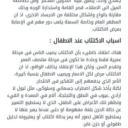
جسدي واحد، يطلق علية “التكوين المكتنز” ومن خصائصة
الميل الى الامتلاء، قصر القامة واستدارة الوجه وذلك
مقارنة بانواع واشكال مختلفة من الاجساد الاخرى، اذ ان
المظهر العام وخاصة السمنة يلعب دور مهم في الإصابة
بمرض الاكتئاب.
اسباب الاكتئاب عند الاطفال :
هناك اعتقاد خاطىء بأن الاكتئاب يصيب الناس فى مرحلة
عمرية فقط وعادة ما تكون فى مرحلة منتصف العمر
وتقدم السن، ولكن هذا الإعتقاد يخالف الواقع، اذ ان
الاكتئاب مرض لكل الاعمار ويصيب الاطفال بنسبة كبيرة،
الأمر الذي يدفعهم إلى التفكير فى الانتحار.
لكنة يأخذ شكل اضطراب جسماني وسلوكى، مثل تبول لا
ارادي ,عيوب في النطق واللجلجة، آلام في المعدة و القيء
وتظهر تلك الأعراض على الطفل، الذي لا يستطيع التعبير
عن حالة الحزن بلغة مفهومة او حتى عندما يعبر عنها لا
يستطيع الأهل تصور أنه يمر بحالة اكتئاب أو يعتبرونه تدليل
طفولي أو حزن عابر.