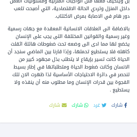
بل ويتكيف معها مثل الواجبات المنزلية ومسئوليات العمل
داخل المنزل وتردي الحالة الاقتصادية، التي أصبحت تلعب
دور هام في الاصابة بمرض الاكتئاب.
بالاضافة الى العلاقات الانسانية المعقدة مع جهات رسمية
وغير رسمية والقوانين المختلفة التى يجب على الإنسان
يخضع لها مما ادى الى وضعه تحت ضغوطات هائلة اثقلت
كاهله فلا يستطيع تحملها، وإذا قارنا بين الماضي سنجد أن
الحياة كانت تسير بإيقاع لا يتطلب بذل مجهود كبير من
الانسان وكانت ضغوط الحياة ومتطلباتها في إطار بسيط
تنحصر في دائرة الاحتياجات الأساسية لذا ظهرت الان تلك
الفجوة بين قدرات الإنسان وما مطلوب منه أن ينفذه ولا
يستطيع .
شارك
غرد
شارك
شارك