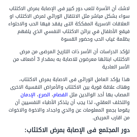
لاشك أن الأسرة تلعب دور كبير فى الإصابة بمرض الاكتئاب
سواء بشكل مباشر مثل الانتقال الوراثي لمرض الاكتئاب او
العلاقات الاسرية المفككة التى يفقد فيها الحب والاحتواء
فيقع الأطفال في براثن الاكتئاب النفسي الذي يلفهم
بظلمة غياب الحب وحضور القسوة
تؤكد الدراسات أن الأسر ذات التاريخ المرضى من مرض
الاكتئاب ابنائها معرضون للاصابة به بمقدار 3 أضعاف من
الأسر العادية
هذا يؤكد العامل الوراثى فى الاصابة بمرض الاكتئاب،
وهناك علاقة قوية بين الاكتئاب والأمراض النفسية الاخرى
المصاب بها أحد الوالدين مثل
الفصام
،
الصرع
،
الإدمان
والتخلف العقلي، لذا يجب أن يتذكر الأطباء النفسيين أن
يقوما بجمع المعلومات عن والدي واجداد والاخوة والاخوات
من اقارب المريض.
دور المجتمع فى الإصابة بمرض الاكتئاب: