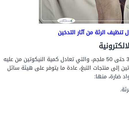
تنظيف الرئة من آثار التدخين
لكترونية
تتكون السجائر الالكترونية من النيكوتين بنسبة من 30 حتى 50 ملجم، والتي تعادل كمية النيكوتين من عليه
ين إلى منتجات التبغ، عادة ما يتوفر على هيئة سائل
اد ضارة، منها:
ئة.